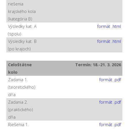
riešenia
krajského kola
(kategória B)
Výsledky kat. A
formát .html
(spolu)
Výsledky kat. B
formát .html
(po krajoch)
Celoštátne
Termín: 18.-21. 3. 2026
kolo
Zadania 1.
formát .pdf
(teoretického)
dňa
Zadania 2.
formát .pdf
(praktického)
dňa
Riešenia 1.
formát .pdf