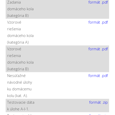
Zadania
formát .pdf
domáceho kola
(kategória B)
Vzorové
formát .pdf
riešenia
domáceho kola
(kategória A)
Vzorové
formát .pdf
riešenia
domáceho kola
(kategória B)
Nesúťažné
formát .pdf
návodné úlohy
ku domácemu
kolu (kat. A).
Testovacie dáta
formát .zip
k úlohe A-I-1.