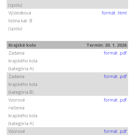
(spolu)
Výsledková
formát .html
listina kat. B
(spolu)
Krajské kolo
Termín: 20. 1. 2026
Zadania
formát .pdf
krajského kola
(kategória A)
Zadania
formát .pdf
krajského kola
(kategória B)
Vzorové
formát .pdf
riešenia
krajského kola
(kategória A)
Vzorové
formát .pdf