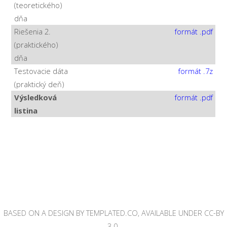
(teoretického)
dňa
Riešenia 2.
formát .pdf
(praktického)
dňa
Testovacie dáta
formát .7z
(praktický deň)
Výsledková
formát .pdf
listina
BASED ON A DESIGN BY TEMPLATED.CO, AVAILABLE UNDER CC-BY
3.0.