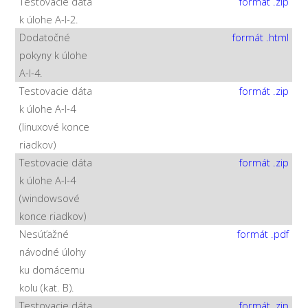
Testovacie dáta
formát .zip
k úlohe A-I-2.
Dodatočné
formát .html
pokyny k úlohe
A-I-4.
Testovacie dáta
formát .zip
k úlohe A-I-4
(linuxové konce
riadkov)
Testovacie dáta
formát .zip
k úlohe A-I-4
(windowsové
konce riadkov)
Nesúťažné
formát .pdf
návodné úlohy
ku domácemu
kolu (kat. B).
Testovacie dáta
formát .zip