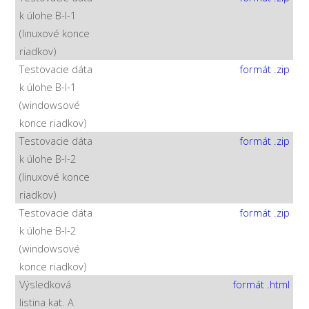
k úlohe B-I-1
(linuxové konce
riadkov)
Testovacie dáta
formát .zip
k úlohe B-I-1
(windowsové
konce riadkov)
Testovacie dáta
formát .zip
k úlohe B-I-2
(linuxové konce
riadkov)
Testovacie dáta
formát .zip
k úlohe B-I-2
(windowsové
konce riadkov)
Výsledková
formát .html
listina kat. A